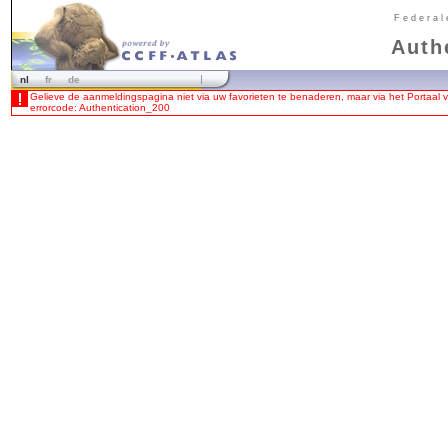
Federal
Auth
nl
fr
de
Gelieve de aanmeldingspagina niet via uw favorieten te benaderen, maar via het Portaal
errorcode: Authentication_200