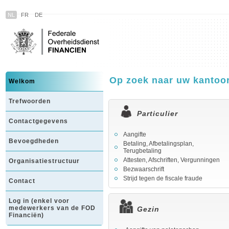
NL
FR
DE
Op zoek naar uw kantoo
Welkom
Trefwoorden
Particulier
Contactgegevens
Aangifte
Bevoegdheden
Betaling, Afbetalingsplan,
Terugbetaling
Attesten, Afschriften, Vergunningen
Organisatiestructuur
Bezwaarschrift
Strijd tegen de fiscale fraude
Contact
Log in (enkel voor
medewerkers van de FOD
Gezin
Financiën)