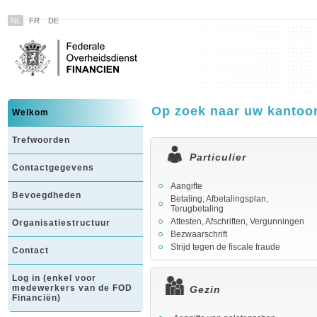
NL
FR
DE
Op zoek naar uw kantoo
Welkom
Trefwoorden
Particulier
Contactgegevens
Aangifte
Bevoegdheden
Betaling, Afbetalingsplan,
Terugbetaling
Attesten, Afschriften, Vergunningen
Organisatiestructuur
Bezwaarschrift
Strijd tegen de fiscale fraude
Contact
Log in (enkel voor
medewerkers van de FOD
Gezin
Financiën)