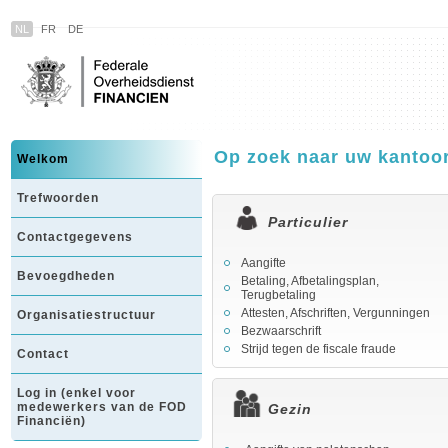
NL
FR
DE
Op zoek naar uw kantoo
Welkom
Trefwoorden
Particulier
Contactgegevens
Aangifte
Bevoegdheden
Betaling, Afbetalingsplan,
Terugbetaling
Attesten, Afschriften, Vergunningen
Organisatiestructuur
Bezwaarschrift
Strijd tegen de fiscale fraude
Contact
Log in (enkel voor
medewerkers van de FOD
Gezin
Financiën)