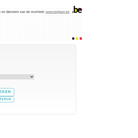
e en diensten van de overheid:
www.belgium.be
TERUG