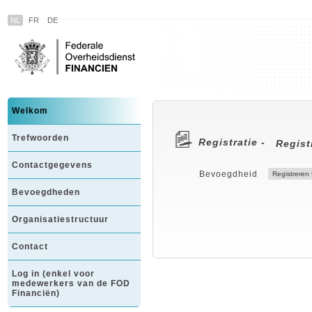
NL
FR
DE
Welkom
Trefwoorden
Registratie -
Regist
Contactgegevens
Bevoegdheid
Bevoegdheden
Organisatiestructuur
Contact
Log in (enkel voor
medewerkers van de FOD
Financiën)