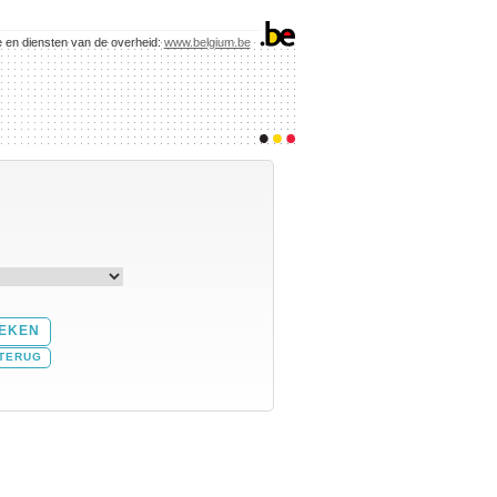
e en diensten van de overheid:
www.belgium.be
TERUG