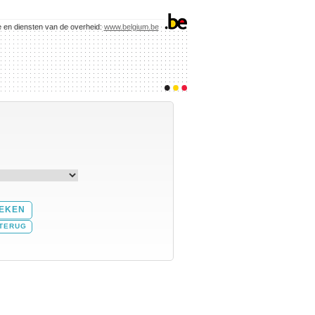
e en diensten van de overheid:
www.belgium.be
TERUG