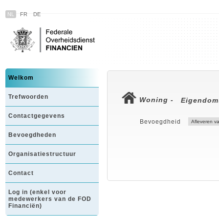
NL
FR
DE
Welkom
Trefwoorden
Woning -
Eigendom
Contactgegevens
Bevoegdheid
Bevoegdheden
Organisatiestructuur
Contact
Log in (enkel voor
medewerkers van de FOD
Financiën)