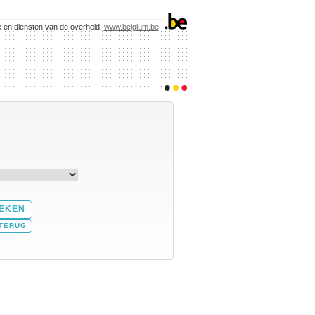
e en diensten van de overheid:
www.belgium.be
TERUG