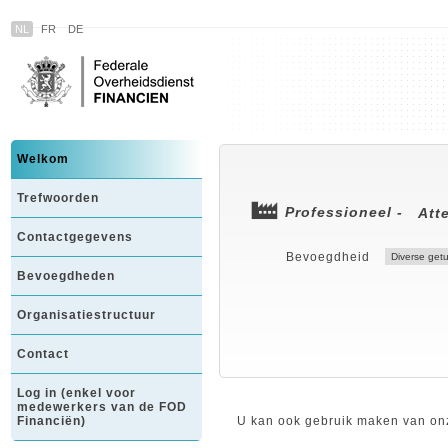
NL
FR
DE
Welkom
Trefwoorden
Professioneel -
Att
Contactgegevens
Bevoegdheid
Bevoegdheden
Organisatiestructuur
Contact
Log in (enkel voor
medewerkers van de FOD
Financiën)
U kan ook gebruik maken van onz