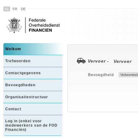
NL
FR
DE
Welkom
Vervoer -
Trefwoorden
Vervoer
Contactgegevens
Bevoegdheid
Bevoegdheden
Organisatiestructuur
Contact
Log in (enkel voor
medewerkers van de FOD
Financiën)