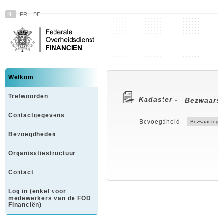
NL
FR
DE
Welkom
Trefwoorden
Kadaster -
Bezwaars
Contactgegevens
Bevoegdheid
Bevoegdheden
Organisatiestructuur
Contact
Log in (enkel voor
medewerkers van de FOD
Financiën)