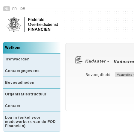
NL
FR
DE
Welkom
Trefwoorden
Kadaster -
Kadastr
Contactgegevens
Bevoegdheid
Bevoegdheden
Organisatiestructuur
Contact
Log in (enkel voor
medewerkers van de FOD
Financiën)