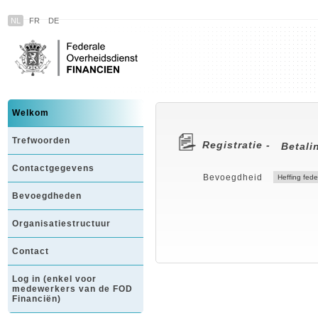
NL
FR
DE
Welkom
Trefwoorden
Registratie -
Betali
Contactgegevens
Bevoegdheid
Bevoegdheden
Organisatiestructuur
Contact
Log in (enkel voor
medewerkers van de FOD
Financiën)