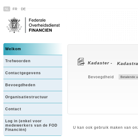
NL
FR
DE
Welkom
Trefwoorden
Kadaster -
Kadastra
Contactgegevens
Bevoegdheid
Bevoegdheden
Organisatiestructuur
Contact
Log in (enkel voor
medewerkers van de FOD
U kan ook gebruik maken van onz
Financiën)