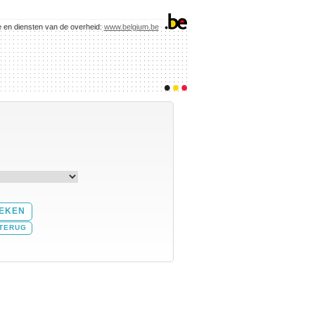
e en diensten van de overheid:
www.belgium.be
TERUG