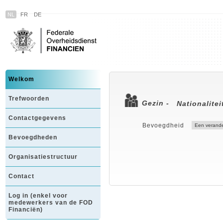
NL
FR
DE
Welkom
Trefwoorden
Gezin -
Nationalitei
Contactgegevens
Bevoegdheid
Bevoegdheden
Organisatiestructuur
Contact
Log in (enkel voor
medewerkers van de FOD
Financiën)