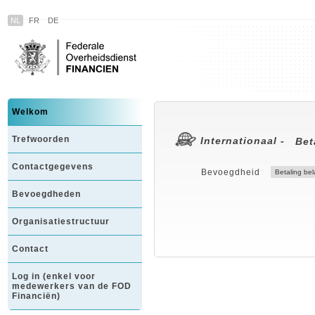
NL
FR
DE
Welkom
Trefwoorden
Internationaal -
Bet
Contactgegevens
Bevoegdheid
Bevoegdheden
Organisatiestructuur
Contact
Log in (enkel voor
medewerkers van de FOD
Financiën)