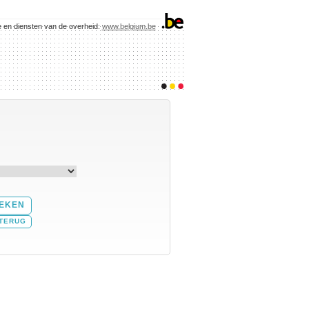
e en diensten van de overheid:
www.belgium.be
TERUG