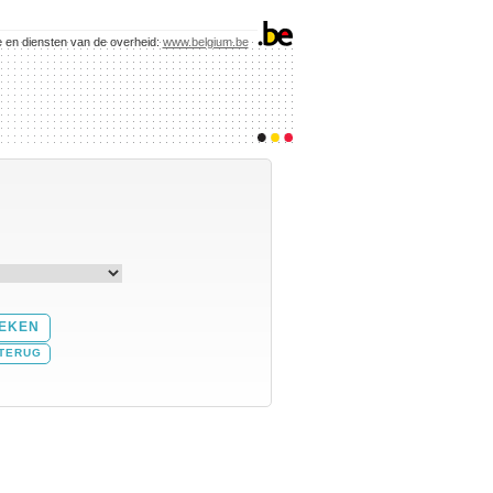
e en diensten van de overheid:
www.belgium.be
TERUG