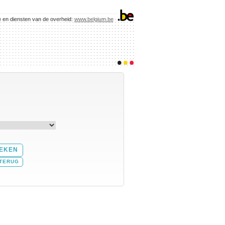
e en diensten van de overheid:
www.belgium.be
TERUG