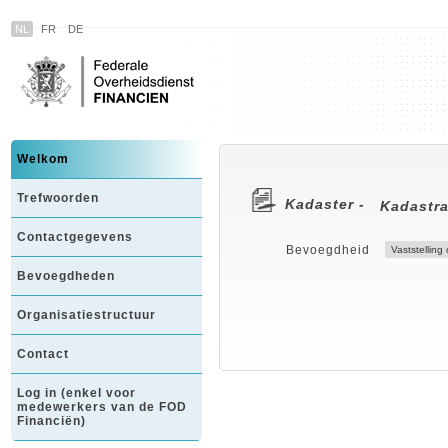
NL
FR
DE
Welkom
Trefwoorden
Kadaster -
Kadastr
Contactgegevens
Bevoegdheid
Bevoegdheden
Organisatiestructuur
Contact
Log in (enkel voor
medewerkers van de FOD
Financiën)