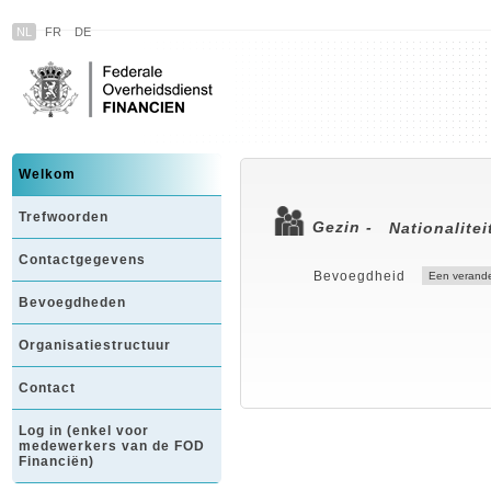
NL
FR
DE
Welkom
Trefwoorden
Gezin -
Nationalitei
Contactgegevens
Bevoegdheid
Bevoegdheden
Organisatiestructuur
Contact
Log in (enkel voor
medewerkers van de FOD
Financiën)