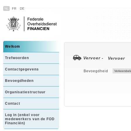
NL
FR
DE
Welkom
Vervoer -
Trefwoorden
Vervoer
Contactgegevens
Bevoegdheid
Bevoegdheden
Organisatiestructuur
Contact
Log in (enkel voor
medewerkers van de FOD
Financiën)