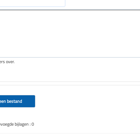
kters over.
een bestand
evoegde bijlagen : 0