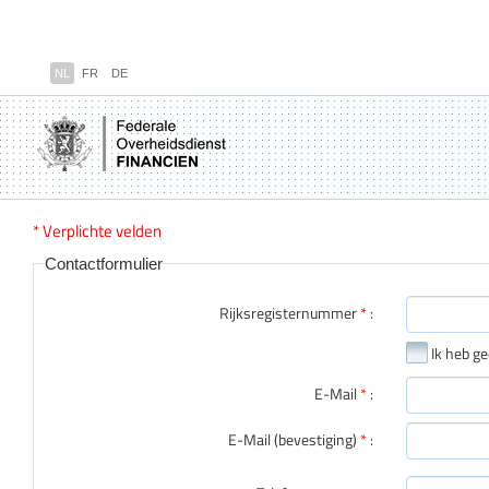
NL
FR
DE
* Verplichte velden
Contactformulier
Rijksregisternummer
*
:
Ik heb g
E-Mail
*
:
E-Mail (bevestiging)
*
: